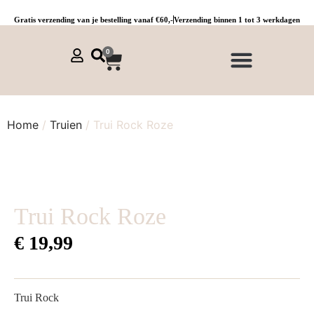
Gratis verzending van je bestelling vanaf €60,-
Verzending binnen 1 tot 3 werkdagen
0
NIEUWE COLLECTIE 🌞
Jurken, tunieken & kaftans
Jogpants maat 1 t/m 3
Combinaties, sets & comfypakken
Home
/
Truien
/ Trui Rock Roze
Trui Rock Roze
€
19,99
Trui Rock