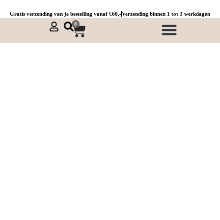
Gratis verzending van je bestelling vanaf €60,-
Verzending binnen 1 tot 3 werkdagen
0
NIEUWE COLLECTIE 🌞
Jurken, tunieken & kaftans
Jogpants maat 1 t/m 3
Combinaties, sets & comfypakken