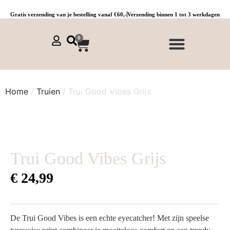
Gratis verzending van je bestelling vanaf €60,-
Verzending binnen 1 tot 3 werkdagen
0
NIEUWE COLLECTIE 🌞
Jurken, tunieken & kaftans
Jogpants maat 1 t/m 3
Combinaties, sets & comfypakken
Home
/
Truien
/ Trui Good Vibes Grijs
Trui Good Vibes Grijs
€
24,99
De Trui Good Vibes is een echte eyecatcher! Met zijn speelse