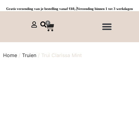
Gratis verzending van je bestelling vanaf €60,-
Verzending binnen 1 tot 3 werkdagen
0
NIEUWE COLLECTIE 🌞
Jurken, tunieken & kaftans
Jogpants maat 1 t/m 3
Combinaties, sets & comfypakken
Home
/
Truien
/ Trui Clarissa Mint