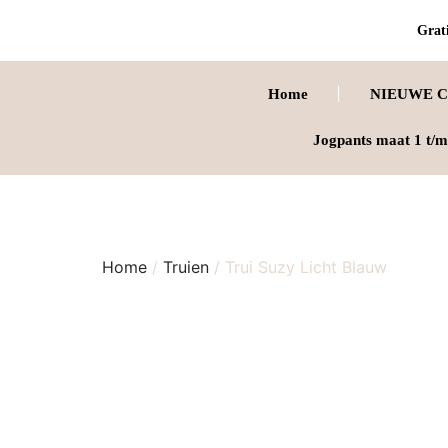
Grati
Home
NIEUWE C
Jogpants maat 1 t/m
Home
/
Truien
/ Trui Suzy Licht Blauw