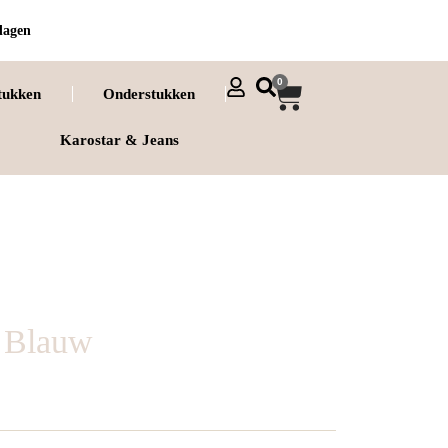
dagen
0
tukken
Onderstukken
Karostar & Jeans
t Blauw