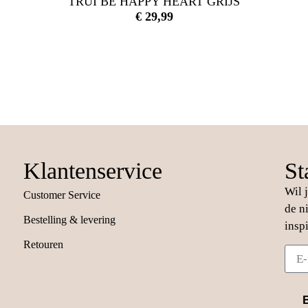
TRUI BE HAPPY HEART GRIJS
€
29,99
Klantenservice
St
Wil 
Customer Service
de n
Bestelling & levering
insp
Retouren