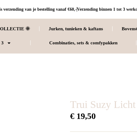
s verzending van je bestelling vanaf €60,-
Verzending binnen 1 tot 3 werk
OLLECTIE 🌞
Jurken, tunieken & kaftans
Bovens
 3
Combinaties, sets & comfypakken
Trui Suzy Lich
€
19,50