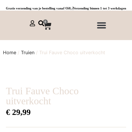
Gratis verzending van je bestelling vanaf €60,-
Verzending binnen 1 tot 3 werkdagen
0
NIEUWE COLLECTIE 🌞
Jurken, tunieken & kaftans
Jogpants maat 1 t/m 3
Combinaties, sets & comfypakken
Home
/
Truien
/ Trui Fauve Choco uitverkocht
Trui Fauve Choco
uitverkocht
€
29,99