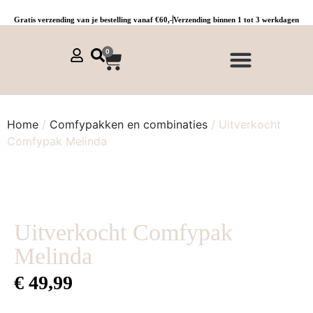
Gratis verzending van je bestelling vanaf €60,-
Verzending binnen 1 tot 3 werkdagen
0
NIEUWE COLLECTIE 🌞
Jurken, tunieken & kaftans
Jogpants maat 1 t/m 3
Combinaties, sets & comfypakken
Home
/
Comfypakken en combinaties
/ Uitverkocht
Comfypak Melinda
Uitverkocht Comfypak
Melinda
€
49,99