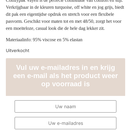
Comfypak Vayen is de perfecte combinatie van comfort en stijl.
Verkrijgbaar in de kleuren turquoise, off white en jog grijs, biedt
dit pak een eigentijdse opdruk en stretch voor een flexibele
pasvorm. Geschikt voor maten tot en met 48/50, zorgt het voor
een moeiteloze, casual look die de hele dag lekker zit.
Materiaalinfo: 95% viscose en 5% elastan
Uitverkocht
Vul uw e-mailadres in en krijg
een e-mail als het product weer
op voorraad is