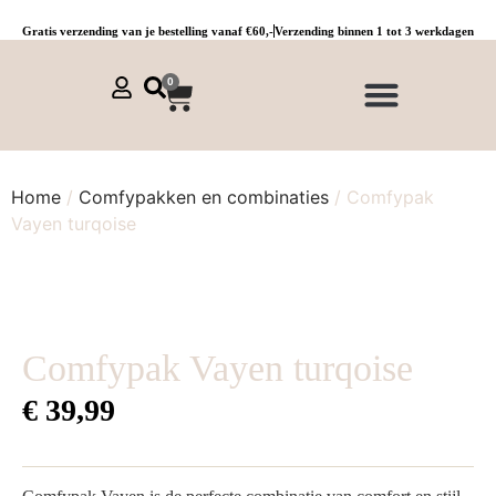
Gratis verzending van je bestelling vanaf €60,-
Verzending binnen 1 tot 3 werkdagen
0
NIEUWE COLLECTIE 🌞
Jurken, tunieken & kaftans
Jogpants maat 1 t/m 3
Combinaties, sets & comfypakken
Home
/
Comfypakken en combinaties
/ Comfypak
Vayen turqoise
Comfypak Vayen turqoise
€
39,99