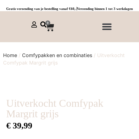
Gratis verzending van je bestelling vanaf €60,-
Verzending binnen 1 tot 3 werkdagen
0
NIEUWE COLLECTIE 🌞
Jurken, tunieken & kaftans
Jogpants maat 1 t/m 3
Combinaties, sets & comfypakken
Home
/
Comfypakken en combinaties
/ Uitverkocht
Comfypak Margrit grijs
Uitverkocht Comfypak
Margrit grijs
€
39,99