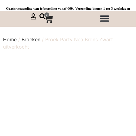
Gratis verzending van je bestelling vanaf €60,-
Verzending binnen 1 tot 3 werkdagen
0
NIEUWE COLLECTIE 🌞
Jurken, tunieken & kaftans
Jogpants maat 1 t/m 3
Combinaties, sets & comfypakken
Home
/
Broeken
/ Broek Party Nea Brons Zwart
uitverkocht