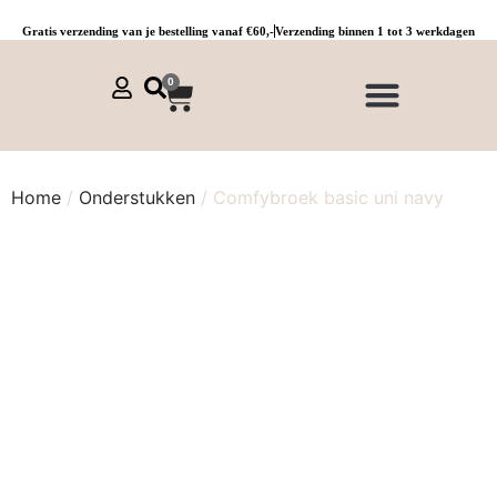
Gratis verzending van je bestelling vanaf €60,-
Verzending binnen 1 tot 3 werkdagen
0
NIEUWE COLLECTIE 🌞
Jurken, tunieken & kaftans
Jogpants maat 1 t/m 3
Combinaties, sets & comfypakken
Home
/
Onderstukken
/ Comfybroek basic uni navy