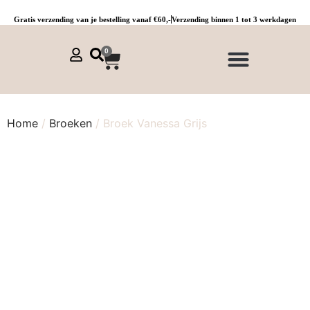
Gratis verzending van je bestelling vanaf €60,-
Verzending binnen 1 tot 3 werkdagen
0
NIEUWE COLLECTIE 🌞
Jurken, tunieken & kaftans
Jogpants maat 1 t/m 3
Combinaties, sets & comfypakken
Home
/
Broeken
/ Broek Vanessa Grijs