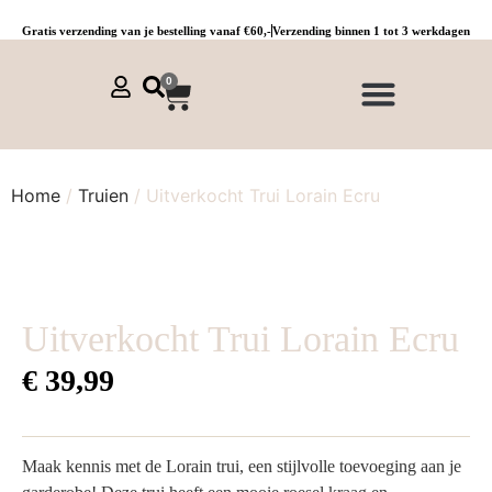
Gratis verzending van je bestelling vanaf €60,-
Verzending binnen 1 tot 3 werkdagen
0
NIEUWE COLLECTIE 🌞
Jurken, tunieken & kaftans
Jogpants maat 1 t/m 3
Combinaties, sets & comfypakken
Home
/
Truien
/ Uitverkocht Trui Lorain Ecru
Uitverkocht Trui Lorain Ecru
€
39,99
Maak kennis met de Lorain trui, een stijlvolle toevoeging aan je