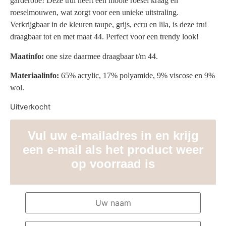
garderobe! Deze trui heeft een mooie roesel kraag en
roeselmouwen, wat zorgt voor een unieke uitstraling.
Verkrijgbaar in de kleuren taupe, grijs, ecru en lila, is deze trui
draagbaar tot en met maat 44. Perfect voor een trendy look!
Maatinfo:
one size daarmee draagbaar t/m 44.
Materiaalinfo:
65% acrylic, 17% polyamide, 9% viscose en 9%
wol.
Uitverkocht
Vul uw e-mailadres in en krijg
een e-mail als het product weer
op voorraad is