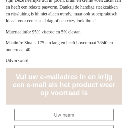
stijl! Deze heerlijke trui in groen, bruin en crème voelt zacht aan
en heeft een relaxte pasvorm. Dankzij de handige steekzakken
en ritssluiting is hij niet alleen trendy, maar ook superpraktisch.
Ideaal voor een casual dag of een cozy look thuis!
Materiaalinfo: 95% viscose en 5% elastan
Maatinfo: Sina is 175 cm lang en heeft bovenmaat 38/40 en
ondermaat 40.
Uitverkocht
Vul uw e-mailadres in en krijg
een e-mail als het product weer
op voorraad is