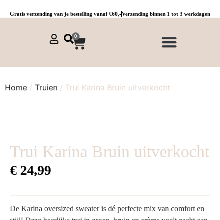
Gratis verzending van je bestelling vanaf €60,-
Verzending binnen 1 tot 3 werkdagen
0
NIEUWE COLLECTIE 🌞
Jurken, tunieken & kaftans
Jogpants maat 1 t/m 3
Combinaties, sets & comfypakken
Home
/
Truien
/ Trui Karina Bruin uitverkocht
Trui Karina Bruin uitverkocht
€
24,99
De Karina oversized sweater is dé perfecte mix van comfort en