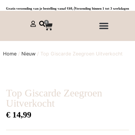
Gratis verzending van je bestelling vanaf €60,-
Verzending binnen 1 tot 3 werkdagen
0
NIEUWE COLLECTIE 🌞
Jurken, tunieken & kaftans
Jogpants maat 1 t/m 3
Combinaties, sets & comfypakken
Home
/
Nieuw
/ Top Giscarde Zeegroen Uitverkocht
Top Giscarde Zeegroen
Uitverkocht
€
14,99