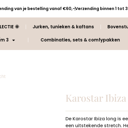
ending van je bestelling vanaf €60,-
Verzending binnen 1 tot
ECTIE 🌞
Jurken, tunieken & kaftans
Bovenst
/m 3
Combinaties, sets & comfypakken
cht
Karostar Ibiza
De Karostar Ibiza long is e
een uitstekende stretch. H