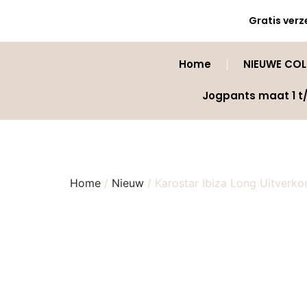
Gratis verz
Home
NIEUWE COLL
Jogpants maat 1 t
Home
/
Nieuw
/ Karostar Ibiza Long Uitverko