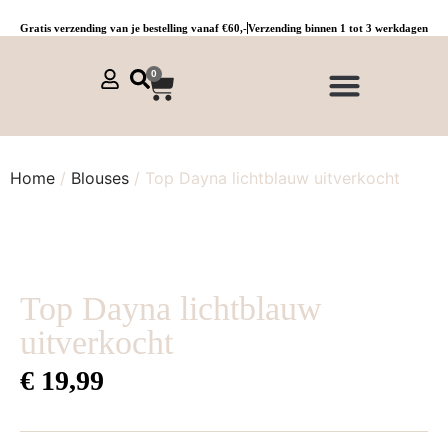
Gratis verzending van je bestelling vanaf €60,-
Verzending binnen 1 tot 3 werkdagen
0
NIEUWE COLLECTIE 🌞
Jurken, tunieken & kaftans
Jogpants maat 1 t/m 3
Combinaties, sets & comfypakken
Home
/
Blouses
/ Top Dayna lichtblauw uitverkocht
Top Dayna lichtblauw
uitverkocht
€
19,99