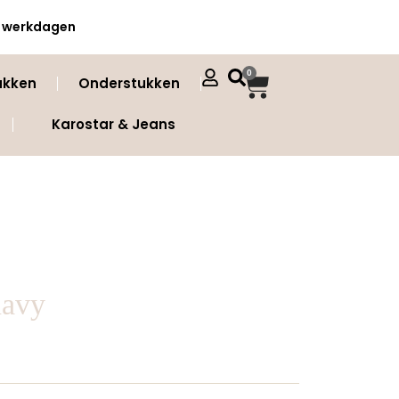
 3 werkdagen
0
ukken
Onderstukken
Karostar & Jeans
navy