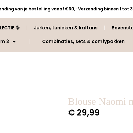
ending van je bestelling vanaf €60,-
Verzending binnen 1 tot
ECTIE 🌞
Jurken, tunieken & kaftans
Bovenst
/m 3
Combinaties, sets & comfypakken
Blouse Naomi 
€
29,99