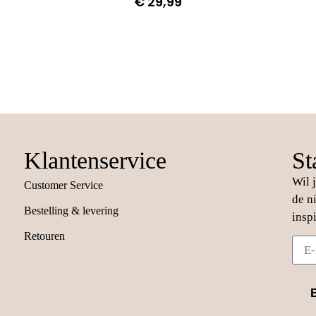
€
29,99
Klantenservice
St
Wil 
Customer Service
de n
Bestelling & levering
insp
Retouren