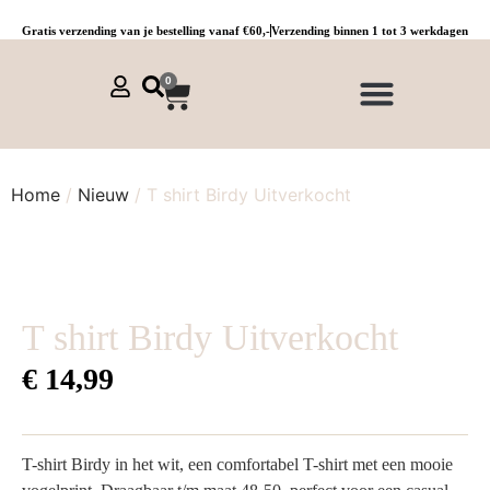
Gratis verzending van je bestelling vanaf €60,-
Verzending binnen 1 tot 3 werkdagen
0
NIEUWE COLLECTIE 🌞
Jurken, tunieken & kaftans
Jogpants maat 1 t/m 3
Combinaties, sets & comfypakken
Home
/
Nieuw
/ T shirt Birdy Uitverkocht
T shirt Birdy Uitverkocht
€
14,99
T-shirt Birdy in het wit, een comfortabel T-shirt met een mooie