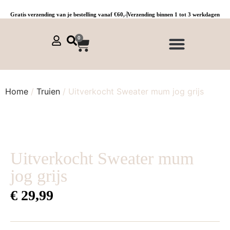
Gratis verzending van je bestelling vanaf €60,-
Verzending binnen 1 tot 3 werkdagen
0
NIEUWE COLLECTIE 🌞
Jurken, tunieken & kaftans
Jogpants maat 1 t/m 3
Combinaties, sets & comfypakken
Home
/
Truien
/ Uitverkocht Sweater mum jog grijs
Uitverkocht Sweater mum
jog grijs
€
29,99