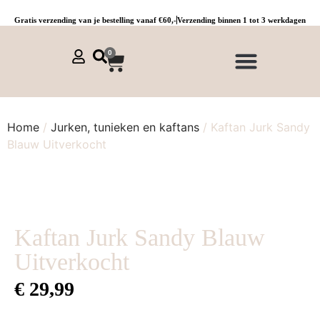
Gratis verzending van je bestelling vanaf €60,-
Verzending binnen 1 tot 3 werkdagen
0
NIEUWE COLLECTIE 🌞
Jurken, tunieken & kaftans
Jogpants maat 1 t/m 3
Combinaties, sets & comfypakken
Home
/
Jurken, tunieken en kaftans
/ Kaftan Jurk Sandy
Blauw Uitverkocht
Kaftan Jurk Sandy Blauw
Uitverkocht
€
29,99