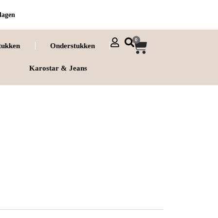
dagen
0
tukken
Onderstukken
Karostar & Jeans