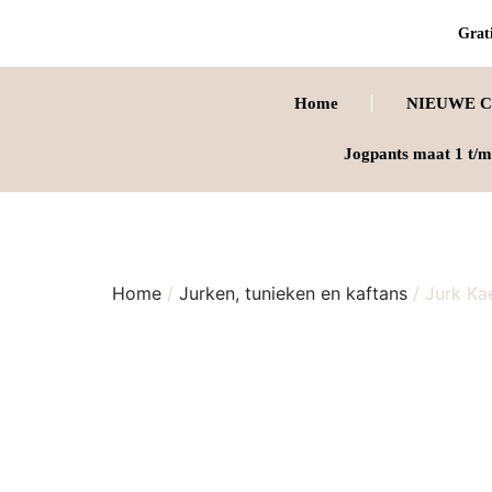
Grati
Home
NIEUWE C
Jogpants maat 1 t/m
Home
/
Jurken, tunieken en kaftans
/ Jurk Ka