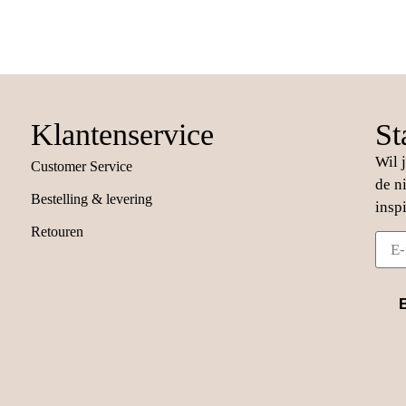
Klantenservice
St
Wil 
Customer Service
de n
Bestelling & levering
insp
Retouren