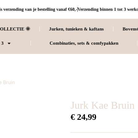
s verzending van je bestelling vanaf €60,-
Verzending binnen 1 tot 3 werk
OLLECTIE 🌞
Jurken, tunieken & kaftans
Bovens
 3
Combinaties, sets & comfypakken
e Bruin
Jurk Kae Bruin
€
24,99