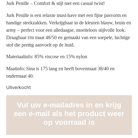
Jurk Penille – Comfort & stijl met een casual twist!
Jurk Penille is een relaxte must-have met een fijne pasvorm en
handige steekzakken. Verkrijgbaar in de kleuren blauw, bruin en
army – perfect voor een alledaagse, moeiteloos stijlvolle look.
Draagbaar t/m maat 48/50 en gemaakt van een soepele, luchtige
stof die prettig aanvoelt op de huid.
Materiaalinfo: 85% viscose en 15% nylon
Maatinfo: Sina is 175 lang en heeft bovenmaat 38/40 en
ondermaat 40.
Uitverkocht
Vul uw e-mailadres in en krijg
een e-mail als het product weer
op voorraad is