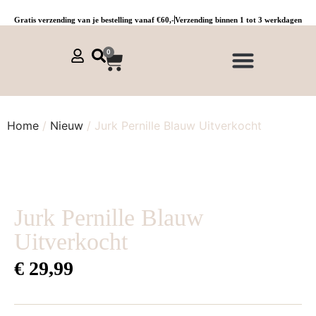
Gratis verzending van je bestelling vanaf €60,-
Verzending binnen 1 tot 3 werkdagen
0
NIEUWE COLLECTIE 🌞
Jurken, tunieken & kaftans
Jogpants maat 1 t/m 3
Combinaties, sets & comfypakken
Home
/
Nieuw
/ Jurk Pernille Blauw Uitverkocht
Jurk Pernille Blauw
Uitverkocht
€
29,99