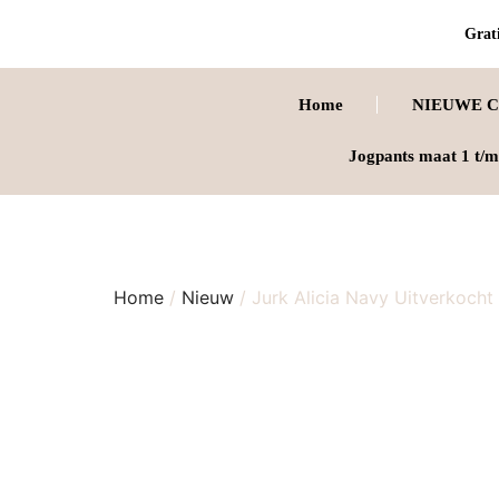
Grati
Home
NIEUWE C
Jogpants maat 1 t/m
Home
/
Nieuw
/ Jurk Alicia Navy Uitverkocht