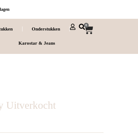
dagen
0
tukken
Onderstukken
Karostar & Jeans
y Uitverkocht