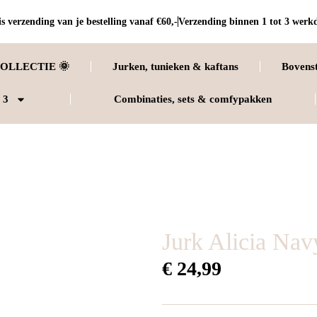
s verzending van je bestelling vanaf €60,-
Verzending binnen 1 tot 3 werk
OLLECTIE 🌞
Jurken, tunieken & kaftans
Bovens
 3
Combinaties, sets & comfypakken
Jurk Alicia Nav
€
24,99