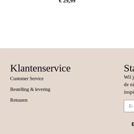
€
29,99
Klantenservice
St
Wil 
Customer Service
de n
Bestelling & levering
insp
Retouren