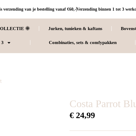
s verzending van je bestelling vanaf €60,-
Verzending binnen 1 tot 3 werk
OLLECTIE 🌞
Jurken, tunieken & kaftans
Bovens
 3
Combinaties, sets & comfypakken
t
Costa Parrot Bl
€
24,99