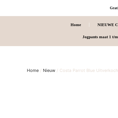
Grati
Home
NIEUWE C
Jogpants maat 1 t/m
Home
/
Nieuw
/ Costa Parrot Blue Uitverkoch