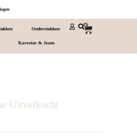
dagen
0
tukken
Onderstukken
Karostar & Jeans
ue Uitverkocht