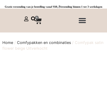
Gratis verzending van je bestelling vanaf €60,-
Verzending binnen 1 tot 3 werkdagen
0
NIEUWE COLLECTIE 🌞
Jurken, tunieken & kaftans
Jogpants maat 1 t/m 3
Combinaties, sets & comfypakken
Home
/
Comfypakken en combinaties
/ Comfypak satin
flower beige Uitverkocht