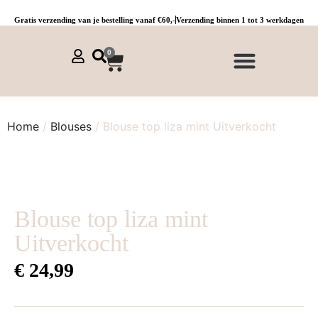
Gratis verzending van je bestelling vanaf €60,-
Verzending binnen 1 tot 3 werkdagen
0
NIEUWE COLLECTIE 🌞
Jurken, tunieken & kaftans
Jogpants maat 1 t/m 3
Combinaties, sets & comfypakken
Home
/
Blouses
/ Blouse top liza mint Uitverkocht
Blouse top liza mint
Uitverkocht
€
24,99