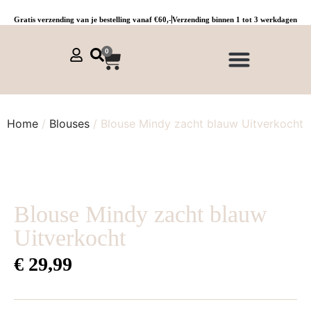
Gratis verzending van je bestelling vanaf €60,-
Verzending binnen 1 tot 3 werkdagen
0
NIEUWE COLLECTIE 🌞
Jurken, tunieken & kaftans
Jogpants maat 1 t/m 3
Combinaties, sets & comfypakken
Home
/
Blouses
/ Blouse Mindy zacht blauw Uitverkocht
Blouse Mindy zacht blauw
Uitverkocht
€
29,99