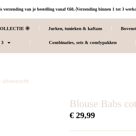
s verzending van je bestelling vanaf €60,-
Verzending binnen 1 tot 3 werk
OLLECTIE 🌞
Jurken, tunieken & kaftans
Bovens
 3
Combinaties, sets & comfypakken
t uitverkocht
Blouse Babs cot
€
29,99