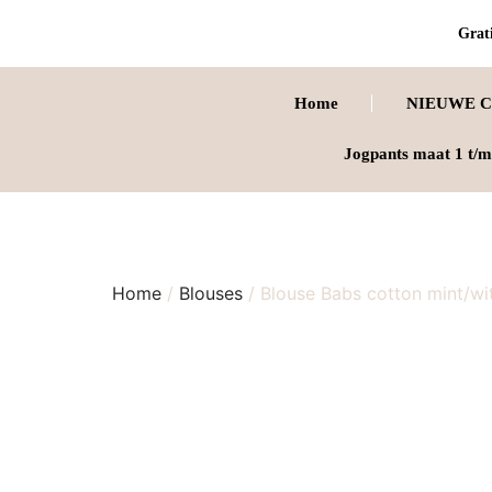
Grati
Home
NIEUWE C
Jogpants maat 1 t/m
Home
/
Blouses
/ Blouse Babs cotton mint/wi