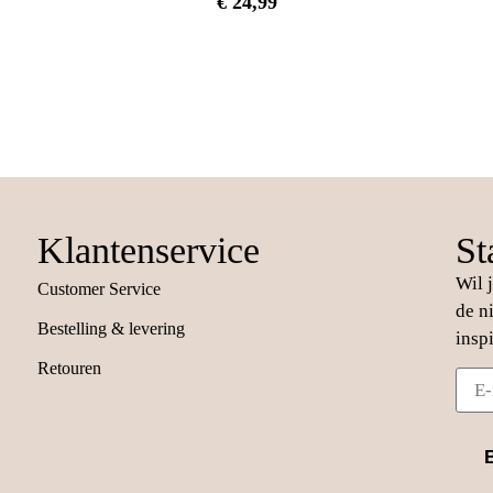
€
24,99
Klantenservice
St
Wil 
Customer Service
de n
Bestelling & levering
insp
Retouren