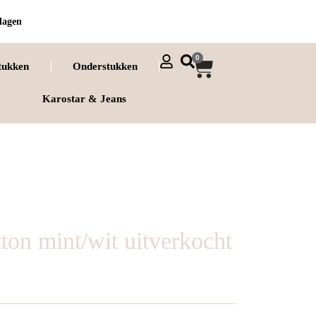
dagen
0
tukken
Onderstukken
Karostar & Jeans
ton mint/wit uitverkocht