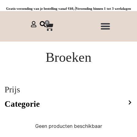
Gratis verzending van je bestelling vanaf €60,-
Verzending binnen 1 tot 3 werkdagen
0
NIEUWE COLLECTIE 🌞
Jurken, tunieken & kaftans
Jogpants maat 1 t/m 3
Combinaties, sets & comfypakken
Broeken
Prijs
Categorie
Geen producten beschikbaar