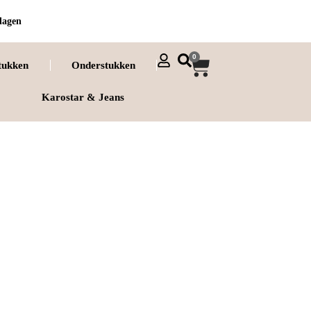
dagen
0
tukken
Onderstukken
Karostar & Jeans