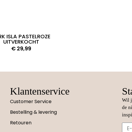
RK ISLA PASTELROZE
UITVERKOCHT
€
29,99
Klantenservice
St
Wil 
Customer Service
de n
Bestelling & levering
insp
Retouren