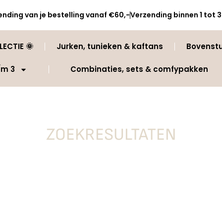
ending van je bestelling vanaf €60,-
Verzending binnen 1 tot
ECTIE 🌞
Jurken, tunieken & kaftans
Bovenst
/m 3
Combinaties, sets & comfypakken
ZOEKRESULTATEN