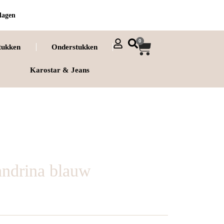
dagen
0
tukken
Onderstukken
Karostar & Jeans
andrina blauw