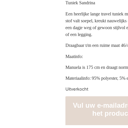
Tuniek Sandrina
Een heerlijke lange travel tuniek 
stof valt soepel, kreukt nauwelijks
een dagje weg of gewoon stijlvol 
of een legging.
Draagbaar t/m een ruime maat 46/
Maatinfo:
Manuela is 175 cm en draagt norm
Materiaalinfo: 95% polyester, 5% e
Uitverkocht
Vul uw e-mailadre
het produc