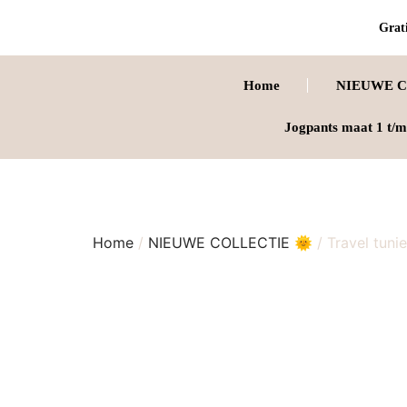
Grati
Home
NIEUWE C
Jogpants maat 1 t/m
Home
/
NIEUWE COLLECTIE 🌞
/ Travel tuni