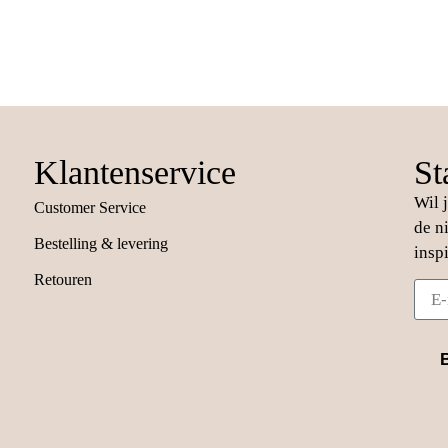
Klantenservice
St
Wil 
Customer Service
de n
Bestelling & levering
insp
Retouren