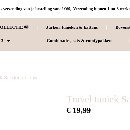
s verzending van je bestelling vanaf €60,-
Verzending binnen 1 tot 3 werk
OLLECTIE 🌞
Jurken, tunieken & kaftans
Bovens
 3
Combinaties, sets & comfypakken
ek Sandrina blauw
Travel tuniek S
€
19,99