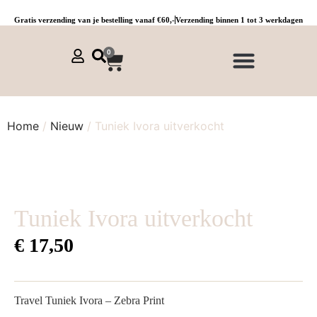
Gratis verzending van je bestelling vanaf €60,-
Verzending binnen 1 tot 3 werkdagen
0
NIEUWE COLLECTIE 🌞
Jurken, tunieken & kaftans
Jogpants maat 1 t/m 3
Combinaties, sets & comfypakken
Home
/
Nieuw
/ Tuniek Ivora uitverkocht
Tuniek Ivora uitverkocht
€
17,50
Travel Tuniek Ivora – Zebra Print