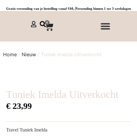
Gratis verzending van je bestelling vanaf €60,-
Verzending binnen 1 tot 3 werkdagen
0
NIEUWE COLLECTIE 🌞
Jurken, tunieken & kaftans
Jogpants maat 1 t/m 3
Combinaties, sets & comfypakken
Home
/
Nieuw
/ Tuniek Imelda Uitverkocht
Tuniek Imelda Uitverkocht
€
23,99
Travel Tuniek Imelda