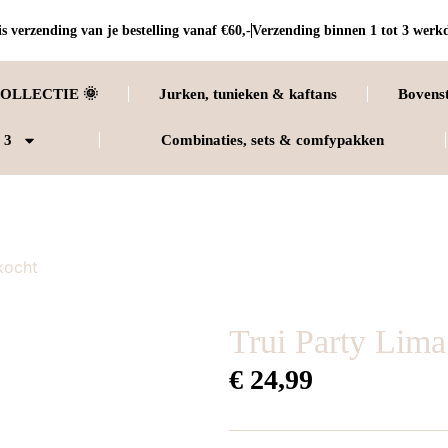
s verzending van je bestelling vanaf €60,-
Verzending binnen 1 tot 3 werk
OLLECTIE 🌞
Jurken, tunieken & kaftans
Bovens
 3
Combinaties, sets & comfypakken
kocht
Trui Party Lima
€
24,99