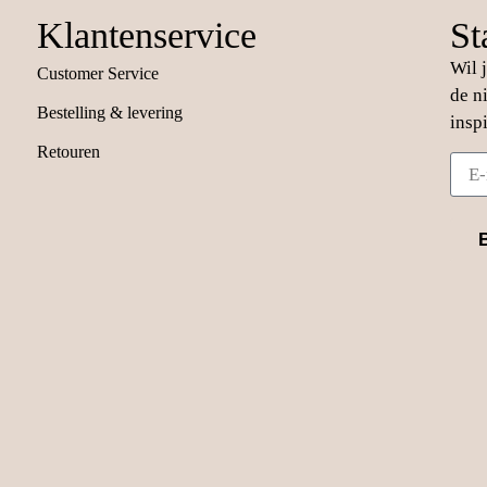
Klantenservice
St
Wil 
Customer Service
de n
Bestelling & levering
insp
Retouren