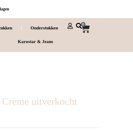
dagen
0
tukken
Onderstukken
Karostar & Jeans
 Crème uitverkocht