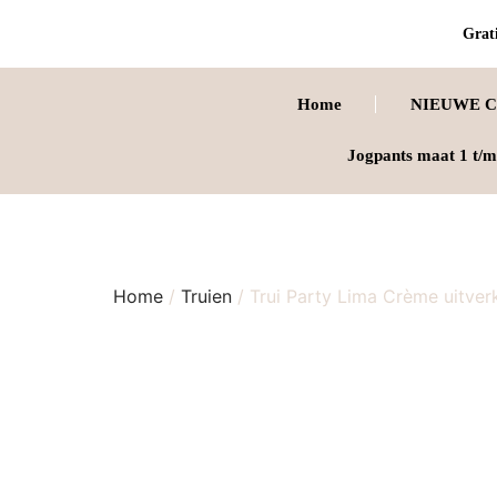
Grati
Home
NIEUWE C
Jogpants maat 1 t/m
Home
/
Truien
/ Trui Party Lima Crème uitver