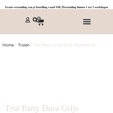
Gratis verzending van je bestelling vanaf €60,-
Verzending binnen 1 tot 3 werkdagen
0
NIEUWE COLLECTIE 🌞
Jurken, tunieken & kaftans
Jogpants maat 1 t/m 3
Combinaties, sets & comfypakken
Home
/
Truien
/ Trui Party Dora Grijs uitverkocht
Trui Party Dora Grijs