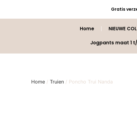
Gratis verz
Home
NIEUWE COLL
Jogpants maat 1 t
Home
/
Truien
/ Poncho Trui Nanda