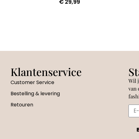
€
29,99
Klantenservice
St
Wil 
Customer Service
van 
Bestelling & levering
fash
Retouren