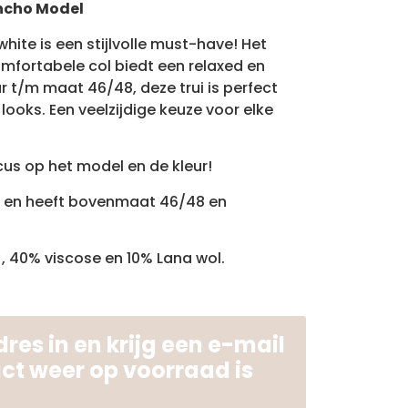
oncho Model
fwhite is een stijlvolle must-have! Het
fortabele col biedt een relaxed en
 t/m maat 46/48, deze trui is perfect
looks. Een veelzijdige keuze voor elke
cus op het model en de kleur!
g en heeft bovenmaat 46/48 en
 , 40% viscose en 10% Lana wol.
res in en krijg een e-mail
uct weer op voorraad is