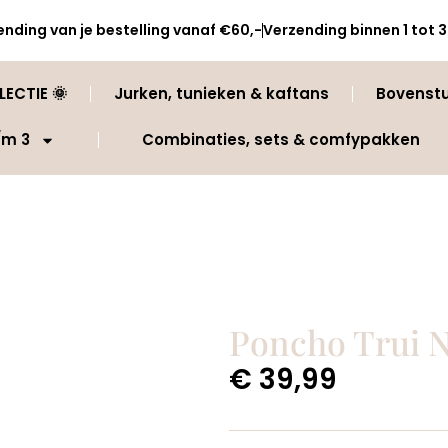
ending van je bestelling vanaf €60,-
Verzending binnen 1 tot
ECTIE 🌞
Jurken, tunieken & kaftans
Bovenst
/m 3
Combinaties, sets & comfypakken
Poncho Trui 
€
39,99