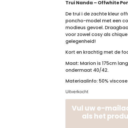
Trui Nanda – Offwhite P
De trui i de zachte kleur of
poncho-model met een com
modieus gevoel. Draagbaar
voor zowel cosy als chique 
gelegenheid!
Kort en krachtig met de fo
Maat: Marion is 175cm lan
ondermaat 40/42.
Materiaalinfo: 50% viscose
Uitverkocht
Vul uw e-mailad
als het prod