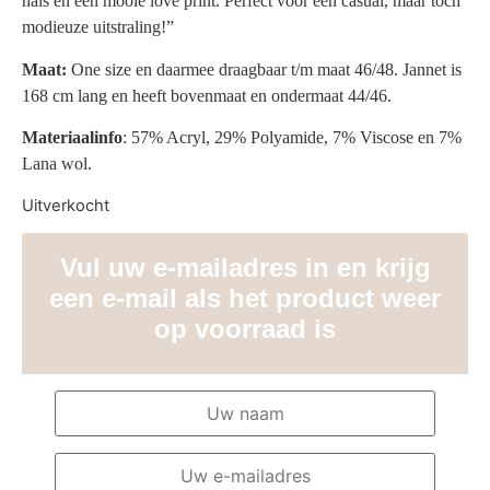
hals en een mooie love print. Perfect voor een casual, maar toch
modieuze uitstraling!”
Maat:
One size en daarmee draagbaar t/m maat 46/48. J
annet
is
168 cm lang en heeft bovenmaat en ondermaat 44/46.
Materiaalinfo
: 57% Acryl, 29% Polyamide, 7% Viscose en 7%
Lana wol.
Uitverkocht
Vul uw e-mailadres in en krijg
een e-mail als het product weer
op voorraad is