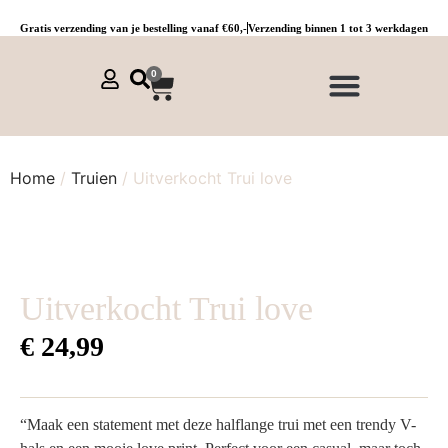
Gratis verzending van je bestelling vanaf €60,-
Verzending binnen 1 tot 3 werkdagen
0
NIEUWE COLLECTIE 🌞
Jurken, tunieken & kaftans
Jogpants maat 1 t/m 3
Combinaties, sets & comfypakken
Home
/
Truien
/ Uitverkocht Trui love
Uitverkocht Trui love
€
24,99
“Maak een statement met deze halflange trui met een trendy V-