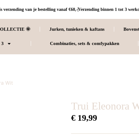
s verzending van je bestelling vanaf €60,-
Verzending binnen 1 tot 3 werk
OLLECTIE 🌞
Jurken, tunieken & kaftans
Bovens
 3
Combinaties, sets & comfypakken
ra Wit
Trui Eleonora W
€
19,99