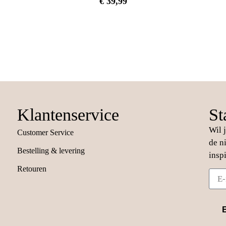
€
39,99
Klantenservice
St
Wil 
Customer Service
de n
Bestelling & levering
insp
Retouren