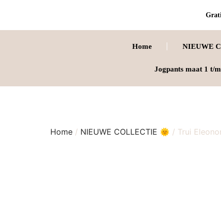
Grati
Home
NIEUWE C
Jogpants maat 1 t/m
Home
/
NIEUWE COLLECTIE 🌞
/ Trui Eleono