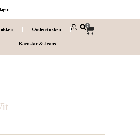
dagen
0
tukken
Onderstukken
Karostar & Jeans
it