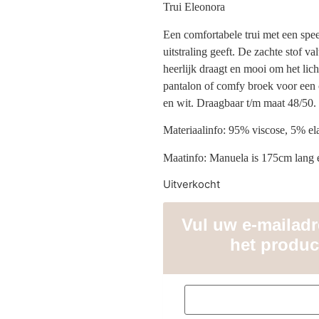
Trui Eleonora
Een comfortabele trui met een speel
uitstraling geeft. De zachte stof va
heerlijk draagt en mooi om het lic
pantalon of comfy broek voor een c
en wit. Draagbaar t/m maat 48/50.
Materiaalinfo: 95% viscose, 5% ela
Maatinfo: Manuela is 175cm lang 
Uitverkocht
Vul uw e-mailadre
het produc