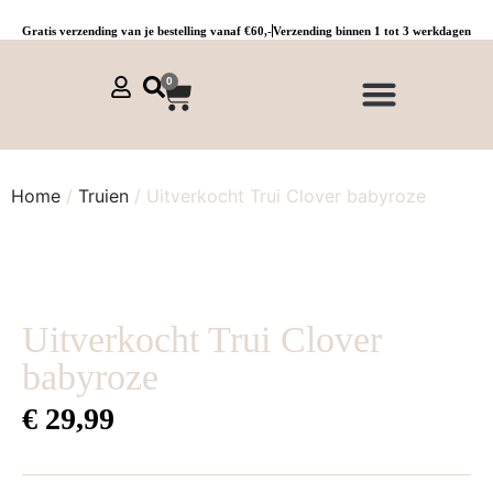
Gratis verzending van je bestelling vanaf €60,-
Verzending binnen 1 tot 3 werkdagen
0
NIEUWE COLLECTIE 🌞
Jurken, tunieken & kaftans
Jogpants maat 1 t/m 3
Combinaties, sets & comfypakken
Home
/
Truien
/ Uitverkocht Trui Clover babyroze
Uitverkocht Trui Clover
babyroze
€
29,99