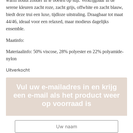
warm houdt zonder in te boeten op stijl. Verkrijgbaar in de
serene kleuren zacht roze, zacht grijs, offwhite en zacht blauw,
biedt deze trui een luxe, tijdloze uitstraling. Draagbaar tot maat
44/46, ideaal voor een relaxed, maar modieus dagelijks
ensemble.
Maatinfo:
Materiaalinfo: 50% viscose, 28% polyester en 22% polyamide-
nylon
Uitverkocht
Vul uw e-mailadres in en krijg
een e-mail als het product weer
op voorraad is