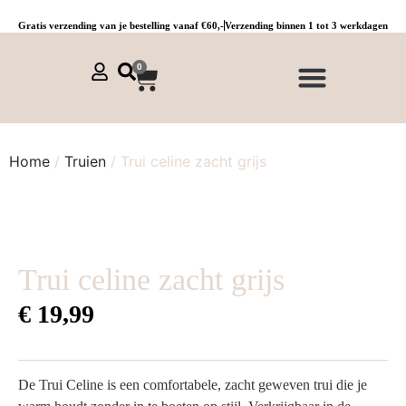
Gratis verzending van je bestelling vanaf €60,-
Verzending binnen 1 tot 3 werkdagen
0
NIEUWE COLLECTIE 🌞
Jurken, tunieken & kaftans
Jogpants maat 1 t/m 3
Combinaties, sets & comfypakken
Home
/
Truien
/ Trui celine zacht grijs
Trui celine zacht grijs
€
19,99
De Trui Celine is een comfortabele, zacht geweven trui die je