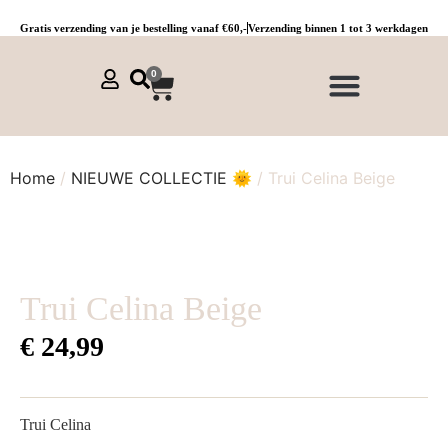
Gratis verzending van je bestelling vanaf €60,-
Verzending binnen 1 tot 3 werkdagen
0
NIEUWE COLLECTIE 🌞
Jurken, tunieken & kaftans
Jogpants maat 1 t/m 3
Combinaties, sets & comfypakken
Home
/
NIEUWE COLLECTIE 🌞
/ Trui Celina Beige
Trui Celina Beige
€
24,99
Trui Celina