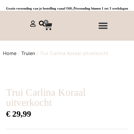
Gratis verzending van je bestelling vanaf €60,-
Verzending binnen 1 tot 3 werkdagen
0
NIEUWE COLLECTIE 🌞
Jurken, tunieken & kaftans
Jogpants maat 1 t/m 3
Combinaties, sets & comfypakken
Home
/
Truien
/ Trui Carlina Koraal uitverkocht
Trui Carlina Koraal
uitverkocht
€
29,99