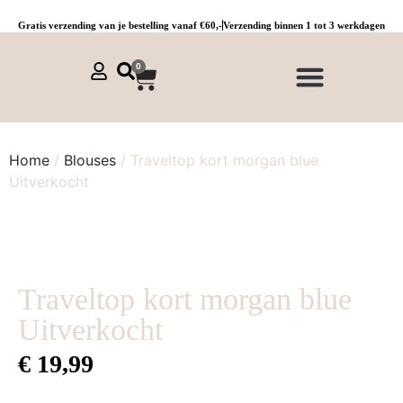
Gratis verzending van je bestelling vanaf €60,-
Verzending binnen 1 tot 3 werkdagen
0
NIEUWE COLLECTIE 🌞
Jurken, tunieken & kaftans
Jogpants maat 1 t/m 3
Combinaties, sets & comfypakken
Home
/
Blouses
/ Traveltop kort morgan blue
Uitverkocht
Traveltop kort morgan blue
Uitverkocht
€
19,99