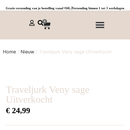
Gratis verzending van je bestelling vanaf €60,-
Verzending binnen 1 tot 3 werkdagen
0
NIEUWE COLLECTIE 🌞
Jurken, tunieken & kaftans
Jogpants maat 1 t/m 3
Combinaties, sets & comfypakken
Home
/
Nieuw
/ Traveljurk Veny sage Uitverkocht
Traveljurk Veny sage
Uitverkocht
€
24,99