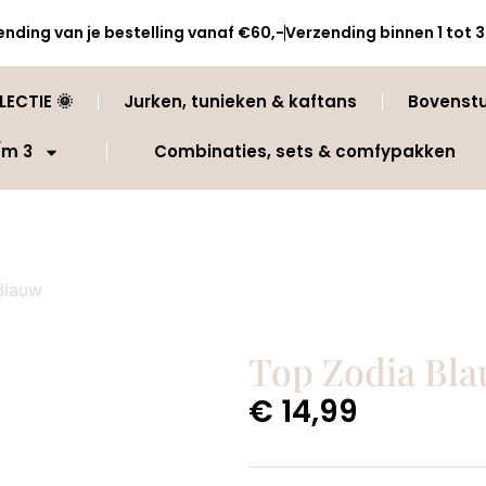
ending van je bestelling vanaf €60,-
Verzending binnen 1 tot
ECTIE 🌞
Jurken, tunieken & kaftans
Bovenst
/m 3
Combinaties, sets & comfypakken
Blauw
Top Zodia Bl
€
14,99