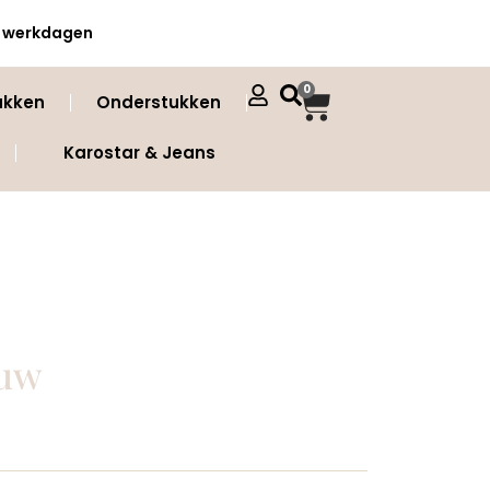
 3 werkdagen
0
ukken
Onderstukken
Karostar & Jeans
auw