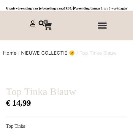
Gratis verzending van je bestelling vanaf €60,-
Verzending binnen 1 tot 3 werkdagen
0
NIEUWE COLLECTIE 🌞
Jurken, tunieken & kaftans
Jogpants maat 1 t/m 3
Combinaties, sets & comfypakken
Home
/
NIEUWE COLLECTIE 🌞
/ Top Tinka Blauw
Top Tinka Blauw
€
14,99
Top Tinka