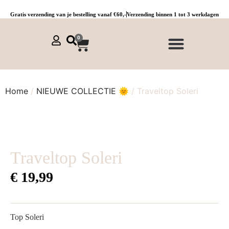
Gratis verzending van je bestelling vanaf €60,-
Verzending binnen 1 tot 3 werkdagen
0
NIEUWE COLLECTIE 🌞
Jurken, tunieken & kaftans
Jogpants maat 1 t/m 3
Combinaties, sets & comfypakken
Home
/
NIEUWE COLLECTIE 🌞
/ Traveltop Soleri
Traveltop Soleri
€
19,99
Top Soleri