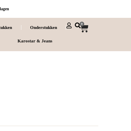
dagen
0
tukken
Onderstukken
Karostar & Jeans