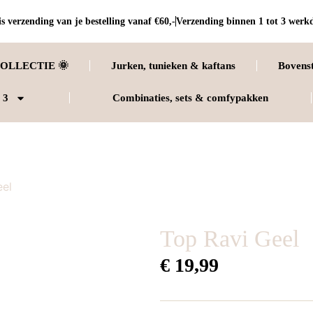
s verzending van je bestelling vanaf €60,-
Verzending binnen 1 tot 3 werk
OLLECTIE 🌞
Jurken, tunieken & kaftans
Bovens
 3
Combinaties, sets & comfypakken
eel
Top Ravi Geel
€
19,99