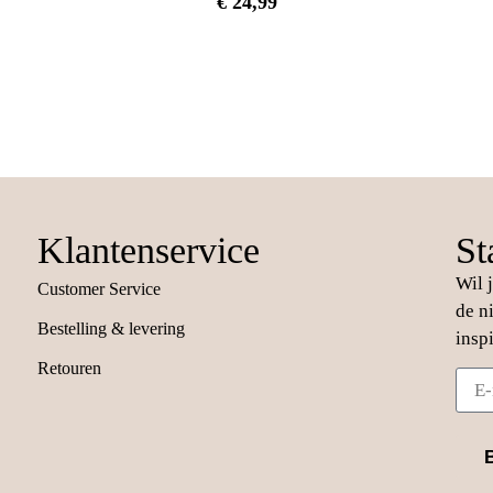
€
24,99
Klantenservice
St
Wil 
Customer Service
de n
Bestelling & levering
insp
Retouren