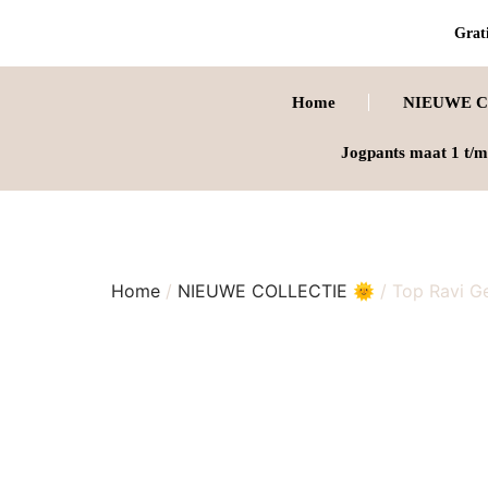
Grati
Home
NIEUWE C
Jogpants maat 1 t/m
Home
/
NIEUWE COLLECTIE 🌞
/ Top Ravi G